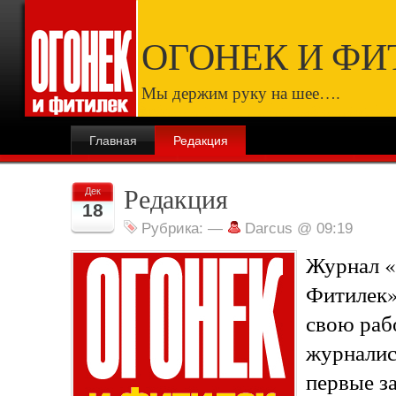
ОГОНЕК И ФИ
Мы держим руку на шее….
Главная
Редакция
Редакция
Дек
18
Рубрика:
—
Darcus @ 09:19
Журнал «
Фитилек»
свою раб
журналис
первые з