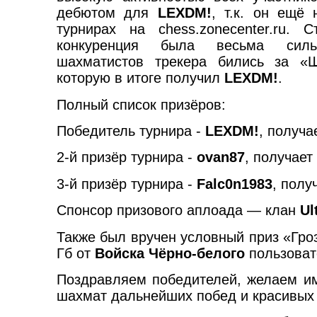
дебютом для
LEXDM!
, т.к. он ещё
турнирах на chess.zonecenter.ru. С
конкуренция была весьма сил
шахматистов трекера бились за «Ш
которую в итоге получил
LEXDM!
.
Полный список призёров:
Победитель турнира -
LEXDM!
, получа
2-й призёр турнира -
ovan87
, получает
3-й призёр турнира -
Falc0n1983
, полу
Спонсор призового аплоада — клан
Ul
Также был вручен условный приз «Гроз
Гб от
Войска Чёрно-белого
пользова
Поздравляем победителей, желаем и
шахмат дальнейших побед и красивых 