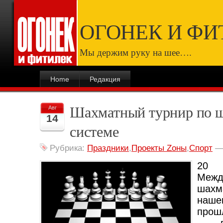
ОГОНЕК И ФИ
Мы держим руку на шее….
Home
Редакция
Шахматный турнир по 
Авг
14
системе
Рубрика:
Праздники
,
Проекты Zоны
,
Спорт
20 
Меж
шах
наш
прош