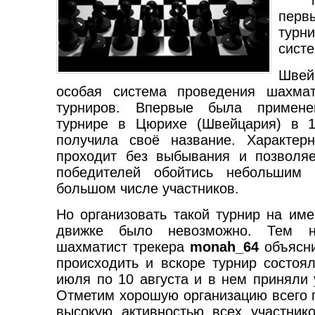
при
пер
турн
систе
Швей
особая система проведения шахмат
турниров. Впервые была примен
турнире в Цюрихе (Швейцария) в 1
получила своё название. Характер
проходит без выбывания и позволя
победителей обойтись небольшим
большом числе участников.
Но организовать такой турнир на и
движке было невозможно. Тем 
шахматист трекера
monah_64
объясни
происходить и вскоре турнир состоя
июля по 10 августа и в нем приняли 
Отметим хорошую организацию всего п
высокую активностью всех участнико