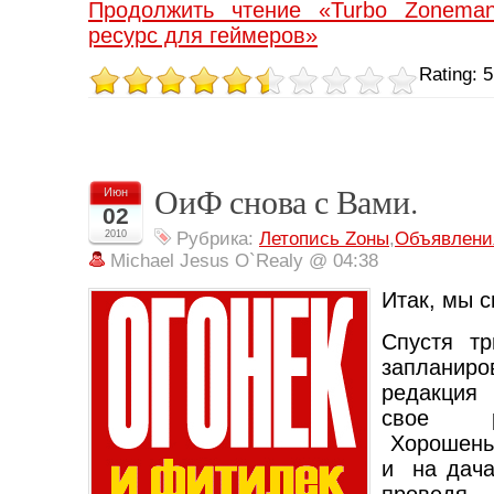
Продолжить чтение «Turbo Zonema
ресурс для геймеров»
Rating: 5
ОиФ снова с Вами.
Июн
02
2010
Рубрика:
Летопись Zоны
,
Объявлени
Michael Jesus O`Realy @ 04:38
Итак, мы с
Спустя тр
запланир
редакция
свое р
Хорошеньк
и на дача
проведя