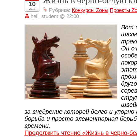
10
2012
Рубрика:
Конкурсы Zоны
,
Проекты Z
hell_student @ 22:00
Вот 
шахм
трек
Он о
особ
покор
этот
прош
друг
соре
стру
швей
за внедрение которой долго и упорно
борьба и просто элементарная борьб
времени.
Продолжить чтение «Жизнь в черно-б