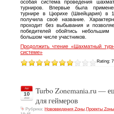
особая система проведения шахмат
турниров. Впервые была примен
турнире в Цюрихе (Швейцария) в 1
получила своё название. Характер
проходит без выбывания и позволя
победителей обойтись небольшим
большом числе участников.
Продолжить чтение «Шахматный тур
системе»
Rating: 7
Turbo Zonemania.ru — е
Авг
10
для геймеров
2010
Рубрика:
Нововведения Zоны
,
Проекты Zон