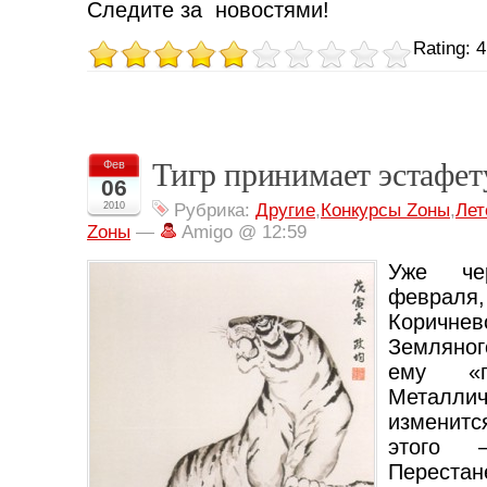
Следите за новостями!
Rating: 4
Тигр принимает эстафет
Фев
06
2010
Рубрика:
Другие
,
Конкурсы Zоны
,
Лет
Zоны
—
Amigo @ 12:59
Уже че
февраля
Коричн
Земляно
ему «п
Металли
изменит
этого 
Перестан