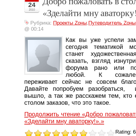
Добро пожаловать в стол
24
«Зделайти мну аваторку!
2010
Рубрика:
Проекты Zоны
,
Путеводитель Zoны
@ 00:14
Как вы уже успели зам
сегодня тематикой мо
станет художественна
сказать, взгляд изнутр
форума рано или поз
любой. К сожален
переживает сейчас не совсем благ
Давайте попробуем разобраться, и
вышло, а так же расскажем тем, кто
столом заказов, что это такое.
Продолжить чтение «Добро пожаловать
«Зделайти мну аваторку!».»
Rating: 6