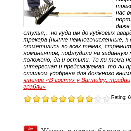
трек
нас в
порт
даже
стулья,.. но куда им до кубковых ава
трекера (нынче немногочисленные, к
отметились во всех темах, стремит
номинантов, пофлудили на заданную т
положено, да и остыли. То ли тема н
интересная и предсказуемая, то ли п
слишком удобрена для должного вним
чтение «В гостях у Barmaley: тради
грабли»
Rating: 8
Жизнь в черно-белую к
Дек