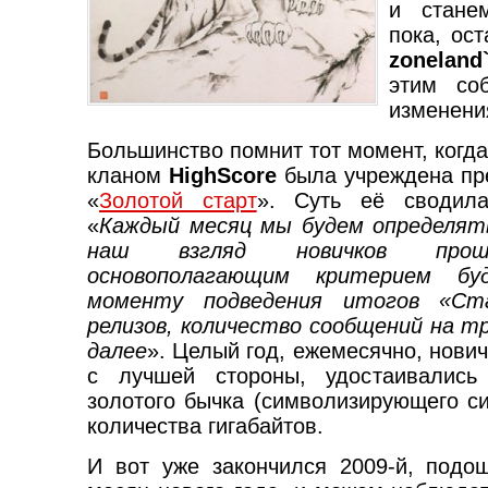
и стане
пока, ост
zoneland
этим соб
изменени
Большинство помнит тот момент, когда
кланом
HighScore
была учреждена пр
«
Золотой старт
». Суть её сводил
«
Каждый месяц мы будем определят
наш взгляд новичков прош
основополагающим критерием б
моменту подведения итогов «Ста
релизов, количество сообщений на т
далее
». Целый год, ежемесячно, нови
с лучшей стороны, удостаивалис
золотого бычка (символизирующего си
количества гигабайтов.
И вот уже закончился 2009-й, подо