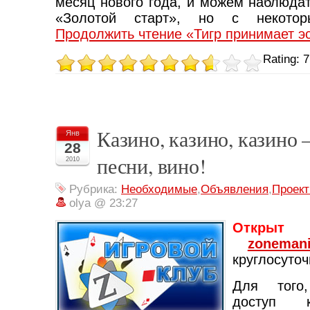
месяц нового года, и можем наблюда
«Золотой старт», но с некотор
Продолжить чтение «Тигр принимает э
Rating: 7
Казино, казино, казино 
Янв
28
песни, вино!
2010
Рубрика:
Необходимые
,
Объявления
,
Проек
olya @ 23:27
Открыт 
zoneman
круглосуточ
Для того
доступ 