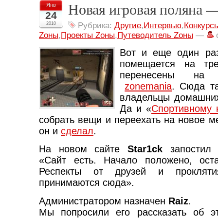
Новая игровая поляна 
Янв
24
2010
Рубрика:
Другие
,
Интервью
,
Конкурс
Zоны
,
Проекты Zоны
,
Путеводитель Zoны
—
Вот и еще один ра
помещается на тре
перенесены на 
zonemania
. Сюда т
владельцы домашних
Да и «
Спортивному 
собрать вещи и переехать на новое ме
он и
сделал
.
На новом сайте
Star1ck
запостил 
«Сайт есть. Начало положено, ост
Респекты от друзей и прокляти
принимаются сюда».
Администратором назначен
Raiz
.
Мы попросили его рассказать об э