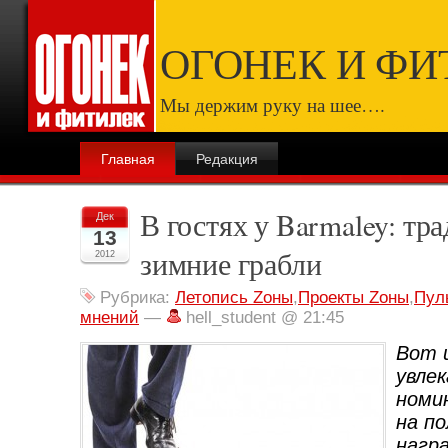
ОГОНЕК И ФИ
Мы держим руку на шее….
Главная
Редакция
В гостях у Barmaley: т
Дек
13
зимние грабли
2012
Рубрика:
Летопись Zоны
,
Проекты Zоны
,
Пул
мнений
—
hell_student @ 21:45
Вот 
увле
номи
на п
нагр