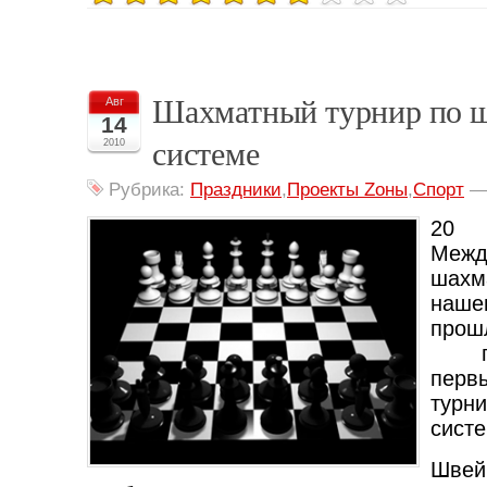
Шахматный турнир по 
Авг
14
системе
2010
Рубрика:
Праздники
,
Проекты Zоны
,
Спорт
20 
Меж
шах
наш
прош
при
пер
турн
систе
Швей