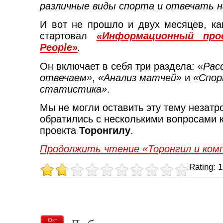
различные виды спорта и отвечать н
И вот не прошло и двух месяцев, к
стартовал
«Информационный про
People
»
.
Он включает в себя три раздела:
«Рас
отвечаем»
,
«Анализ матчей»
и
«Спор
статистика»
.
Мы не могли оставить эту тему незатр
обратились с несколькими вопросами 
проекта
Торонгилу
.
Продолжить чтение «Торонгил и ком
Rating: 1
Окт