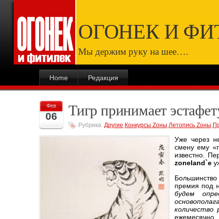
ОГОНЕК И ФИ
Мы держим руку на шее….
Home
Редакция
Тигр принимает эстафет
Фев
06
Рубрика:
Другие
,
Конкурсы Zоны
,
Летопись Zоны
,
П
Уже через н
смену ему «
известно. Пе
zoneland`e
уж
Большинство 
премия под 
будем опре
основополаг
количество 
ежемесячно,