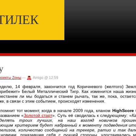
ТИЛЕК
у
роекты Zоны
—
Amigo @ 12:59
еделю, 14 февраля, закончится год Коричневого (желтого) Зем
прибежит» Белый Металлический Тигр. Как изменится наша жизн
рестанем ли мы бодаться и станем рычать, так же, пока, остаетс
е, в связи с этим событием, происходят изменения.
помнит тот момент, когда в начале 2009 года, кланом
HighScore
названием «
Золотой старт
». Суть её сводилась к следующему: «
К
делять троих лучших, на наш взгляд новичков проше
ающим критерием будет набранный к моменту подведения ит
релизов, количество сообщений на трекере, ратио и так дал
 новички, показавшие себя с лучшей стороны, удостаивались 