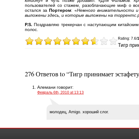
юниону
» и чуть позже добавил: «
Для Фильмов. К
пользователей со стажем, разоблачающие миф о вс
остался за
Портером
: «
Немного внимательности и 
выложены здесь, и которые выложены на торрентс.
P.S.
Поздравляю трекерчан с наступающим китайским 
полос.
Rating: 7.6/
Тигр при
276 Ответов to “Тигр принимает эстафет
Алемани
говорит:
Февраль 6th, 2010 at 13:13
молодец, Amigo. хороший слог.