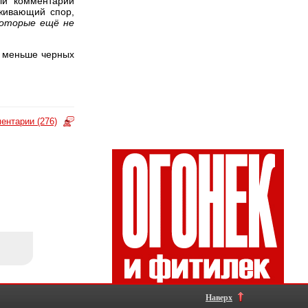
ли комментарии
живающий спор,
которые ещё не
о меньше черных
ентарии (276)
Наверх