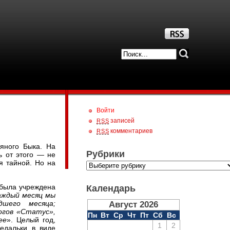
Войти
записей
RSS
комментариев
RSS
ляного Быка. На
Рубрики
ь от этого — не
я тайной. Но на
была учреждена
Календарь
аждый месяц мы
дшего месяца;
Август 2026
огов «Статус»,
Пн
Вт
Ср
Чт
Пт
Сб
Вс
ее
». Целый год,
1
2
медальки в виде