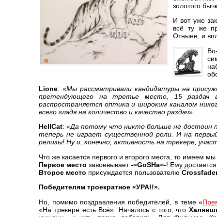
золотого быч
И вот уже за
всё ту же п
Отныне, и вп
Во
си
на
об
Lione
: «
Мы рассматривали кандидатуры на присужд
претендующего на третье место, 15 раздач в
распространяется оптика и широким каналом никог
всего глядя на количество и качество раздач
».
HellCat
: «
Да потому что никто больше не достоин 
теперь не играет существенной роли. И на первы
релизы!
Ну и, конечно, активность на трекере, учас
Что же касается первого и второго места, то имеем м
Первое место
завоевывает
-=GoSHa=-
! Ему достаетс
Второе место
присуждается пользователю
Crossfade
Победителям троекратное «УРА!!».
Но, помимо поздравления победителей, в теме «
Пре
«На трекере есть Всё». Началось с того, что
Халявш