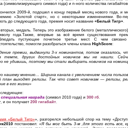
ка (символизирующего символ года) и n-ного количества гигабайтов
кончился 2009-й, подошел к концу первый месяц нового года, и 
ремию «Золотой старт», но с некоторыми изменениями.
Во-пер
лоть до следующего года, премия носит название
«Белый Тигр»
.
-вторых, медаль. Теперь это изображение белого (металлического)
мволу года.Также, впервые за всё время существования пр
блюдать пустующее почетное третье мест. С чем связано
стоятельство, помогли разобраться члены клана
HighScore
:
ение премии, выдвинули 3-х номинантов, потом оказалось, чт
 темпе, других достойных новичков мы не нашли. Сейч
о не удивишь, поэтому мы стали выбирать новичков на номини
по нашему мнению… Ширина канала с увеличением числа пользо
й план выходят релизы. Так что совет новичкам — релизы, ре
тие в его жизни»
ы следующее:
я
специальная награда
(символ 2010 года) и
300 гб
.
r
, и он получает
200 гигабайт
.
мия «Белый Тигр»
», разгорелся небольшой спор на тему «Доступ
ик2010
постановил: «
Я бы мог быть 3-м ,для этого есть все, 