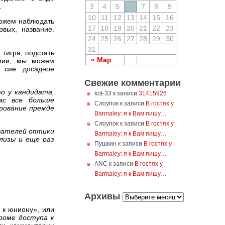
.
3
4
5
6
7
8
9
10
11
12
13
14
15
16
можем наблюдать
17
18
19
20
21
22
23
вых, название.
24
25
26
27
28
29
30
31
 тигра, подстать
« Мар
емии, мы можем
 сие досадное
Свежие комментарии
о у кандидата,
kot-33 к записи
31415926
ас все больше
Слоупок к записи
В гостях у
рование прежде
Barmaley: я к Вам пишу…
Слоупок к записи
В гостях у
вателей оптики
Barmaley: я к Вам пишу…
лизы и еще раз
Пушкин к записи
В гостях у
Barmaley: я к Вам пишу…
ANC к записи
В гостях у
Barmaley: я к Вам пишу…
Архивы
 к юниону», или
кроме доступа к