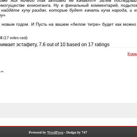
роме них ничего так активно не качают!
» Затем последова
емогуществе юнионганга. Ну и финальный комментарий, подыто
найдёте кучу раздач, которые будет качать куча народа, и 
ру
»
новым годом. И Пусть на вашем «белом тигре» будет как можн
10
(17 votes cast)
нимает эстафету
,
7.6
out of
10
based on
17
ratings
Комм
у”
Powered by
WordPress
- Design by 747