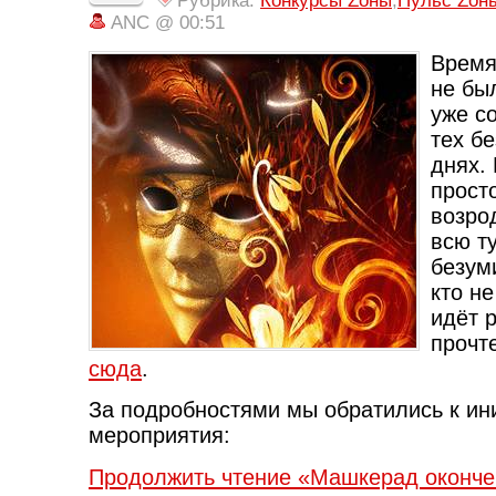
Рубрика:
Конкурсы Zоны
,
Пульс Zон
ANC @ 00:51
Время
не бы
уже с
тех б
днях.
прост
возро
всю т
безуми
кто не
идёт 
прочт
сюда
.
За подробностями мы обратились к и
мероприятия:
Продолжить чтение «Машкерад оконче