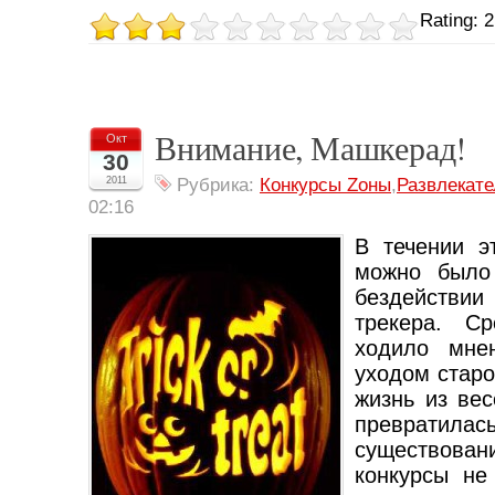
Rating: 2
Внимание, Машкерад!
Окт
30
2011
Рубрика:
Конкурсы Zоны
,
Развлекат
02:16
В течении э
можно было
бездейств
трекера. Ср
ходило мне
уходом старо
жизнь из ве
преврати
существован
конкурсы не