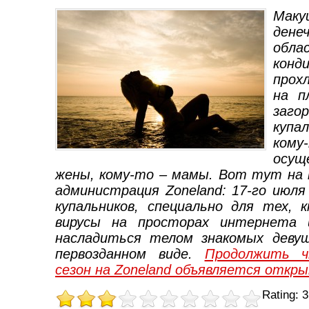
Маку
дене
обла
конд
прох
на п
заго
купа
ком
осу
жены, кому-то – мамы. Вот тут на
администрация
Zoneland
: 17-го июл
купальников, специально для тех,
вирусы на просторах интернета 
насладиться телом знакомых девуш
первозданном виде.
Продолжить ч
сезон на Zoneland объявляется откр
Rating: 3