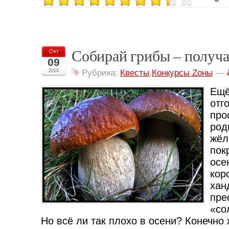
Собирай грибы – получ
Окт
09
2010
Рубрика:
Квесты
,
Конкурсы Zоны
—
Ещё
отг
пр
ро
жёл
по
ос
кор
х
пр
«со
Но всё ли так плохо в осени? Конечно 