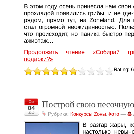
В этом году осень принесла нам свои 
прохладой появились грибы, и не где-
рядом, прямо тут, на Zoneland. Для 
стал огромной неожиданностью. Поль
что происходит, но паника быстро пе
ажиотаж…
Продолжить чтение «Собирай г
подарки?»
Rating: 6
Построй свою песочную
Окт
04
2010
Рубрика:
Конкурсы Zоны
,
Фото
—
В разгар жары, к
настолько невын