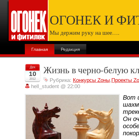
ОГОНЕК И ФИ
Мы держим руку на шее….
Главная
Редакция
Жизнь в черно-белую к
Дек
10
2012
Рубрика:
Конкурсы Zоны
,
Проекты Z
hell_student @ 22:00
Вот 
шахм
трек
Он о
особ
покор