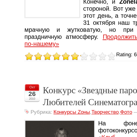
Конечно, и
Zonel
стороной. Вот уже
этот день, а точне
31 октября наш т
мрачную и жутковатую, но при
праздничную атмосферу.
Продолжит
по-нашему»
Rating: 6
Конкурс «Звездные паро
Окт
26
Любителей Синематогр
2010
Рубрика:
Конкурсы Zоны
,
Творчество
,
Фото
На фоне
фотоконкурс