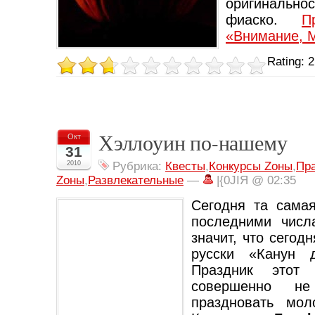
оригиналь
фиаско.
П
«Внимание, 
Rating: 2
Хэллоуин по-нашему
Окт
31
2010
Рубрика:
Квесты
,
Конкурсы Zоны
,
Пр
Zоны
,
Развлекательные
—
|{0JIЯ @ 02:35
Сегодня та сама
последними числ
значит, что cегод
русски «Канун 
Праздник этот 
совершенно 
праздновать мол