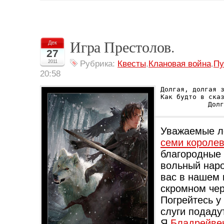
Игра Престолов.
Дек
27
2011
Рубрика:
Квесты
,
Клановая война
,
Пу
20:58
Долгая, долгая з
Как будто в сказ
Долг
Уважаемые л
семи королев
благородные
вольный наро
вас в нашем
скромном чер
Погрейтесь у 
слуги подадут
Я
Бладрейве