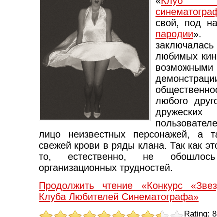
«
Клуб 
синематогра
свой, под н
пародии
». 
заключала
любимых кин
возможны
демонстра
общественнос
любого друг
дружеских
пользователе
лицо неизвестных персонажей, а т
свежей крови в ряды клана. Так как эт
то, естественно, не обошлос
организационных трудностей.
Продолжить чтение «Конкурс «Зве
Клуба Любителей Синематографа»
Rating: 8