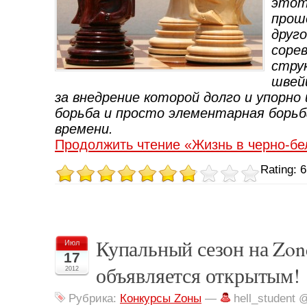
этот
прош
друг
соре
стру
швей
за внедрение которой долго и упорно
борьба и просто элементарная борьб
времени.
Продолжить чтение «Жизнь в черно-б
Rating: 6
Купальный сезон на Zon
Июл
17
объявляется открытым!
2012
Рубрика:
Конкурсы Zоны
—
hell_student 