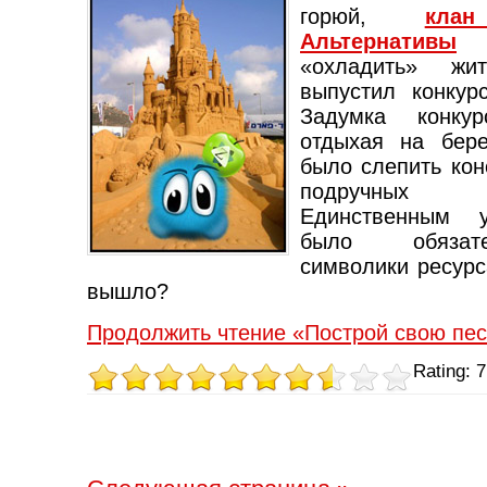
горюй,
кла
Альтернативы
р
«охладить» жи
выпустил конкур
Задумка конку
отдыхая на бере
было слепить кон
подручных
Единственным у
было обязат
символики ресурса
вышло?
Продолжить чтение «Построй свою пе
Rating: 7