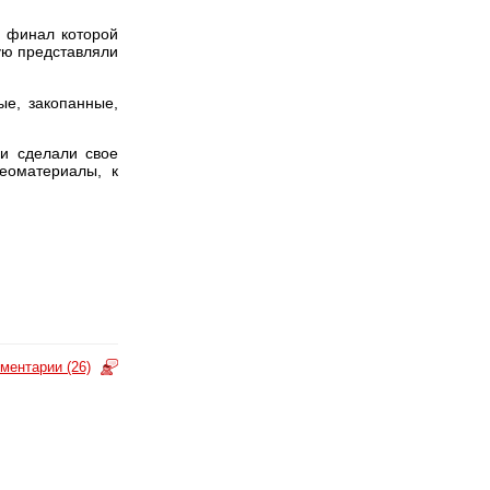
в финал которой
ую представляли
ые, закопанные,
и сделали свое
еоматериалы, к
ментарии (26)