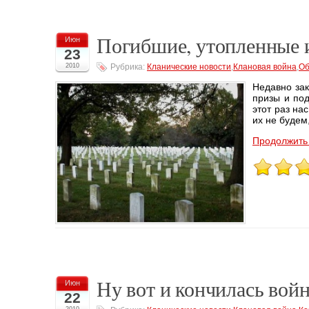
Погибшие, утопленные и
Июн
23
2010
Рубрика:
Кланические новости
,
Клановая война
,
Об
Недавно зак
призы и по
этот раз на
их не будем,
Продолжить 
Ну вот и кончилась войн
Июн
22
2010