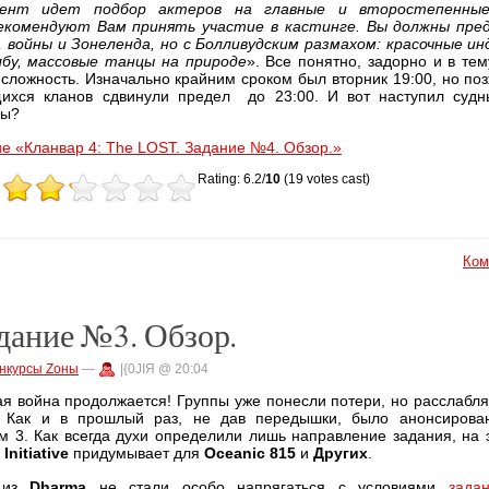
ент идет подбор актеров на главные и второстепенные
екомендуют Вам принять участие в кастинге. Вы должны пре
 войны и Зонеленда, но с Болливудским размахом: красочные ин
бу, массовые танцы на природе
». Все понятно, задорно и в те
сложность. Изначально крайним сроком был вторник 19:00, но поз
ихся кланов сдвинули предел до 23:00. И вот наступил судн
пы?
е «Кланвар 4: The LOST. Задание №4. Обзор.»
Rating: 6.2/
10
(19 votes cast)
Ком
адание №3. Обзор.
нкурсы Zоны
—
|{0JIЯ @ 20:04
я война продолжается! Группы уже понесли потери, но расслаблят
. Как и в прошлый раз, не дав передышки, было анонсирова
 3. Как всегда духи определили лишь направление задания, на э
Initiative
придумывает для
Oceanic 815
и
Других
.
из
Dharma
не стали особо напрягаться
с условиями
зада