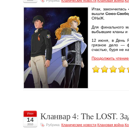
Рубрика:
Кланические новости
,
Клановая война
,
Ко
Итак, закончилась
вышли
Союз Свобо
ОНиЖ.
Для финального ма
выбывшие кланы и 
12 июня, в День 
грязное дело — 
счастью, буря не н
Продолжить чтение 
Кланвар 4: The LOST. З
Июн
14
2010
Рубрика:
Кланические новости
,
Клановая война
,
Ко