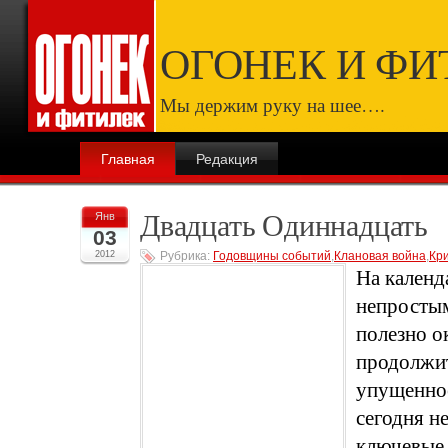
ОГОНЕК И ФИ
Мы держим руку на шее….
Главная
Редакция
Двадцать Одиннадцать
Янв
03
2012
Рубрика:
Годовщины событий
,
Клановая война
,
Кри
На календ
непростым
полезно о
продолжит
упущенное
сегодня н
ключевые