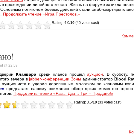
 в прохождении линейного квеста. Жизнь на форуме затихла почти
 Основным полигоном боевых действий стали штаб-квартиры кланов
о…
Продолжить чтение «Игра Престолов.»
Rating: 4.0/
10
(40 votes cast)
Коммен
ано!
ot @ 22:58
дверии
Кланвара
среди кланов прошел
аукцион
. В субботу, п
ятого вечера в
jabber
-конференции Зоны
администратор
Blood
Ra
 аукциониста и ударил деревянным молотком по клановым коп
ек
предлагает вашему вниманию обзор ярких моментов торгов
тогов.
Продолжить чтение «Раз… Два… Три – Продано!»
Rating: 3.5/
10
(33 votes cast)
Ко