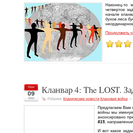
Наконец-то 
четвертое за
начале кланв
духов леса 
неординарное
Продолжить ч
Кланвар 4: The LOST. З
Июн
09
2010
Рубрика:
Кланические новости
,
Клановая война
—
Предлагаем Вам о
войны мы именуе
анонсировано пре
815
, направление
И вот какое зад