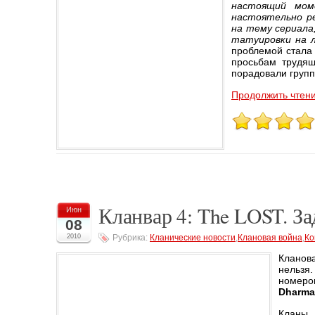
настоящий мом
настоятельно р
на тему сериала,
татуировки на л
проблемой стала 
просьбам трудящ
порадовали груп
Продолжить чтени
Кланвар 4: The LOST. З
Июн
08
2010
Рубрика:
Кланические новости
,
Клановая война
,
Ко
Кланова
нельзя
номером
Dharma 
Кланы