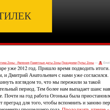
ТИЛЕК
тика Zоны - Явления
,
Памятные даты Zоны
,
Праздники
,
Пульс Zоны
—
Enot
аре уже 2012 год.
Пришло время подводить итоги.
, и Дмитрий Анатольевич с нами уже согласился.
кинуть взглядом то, что мы пережили за такой
ельный период. Тем более нам выпадает шанс нав
. Почти на год работа Огонька была приостановл
ет преград для того, чтобы вспомнить и заново п
 моменты прошедшего года.
Продолжить чтение «