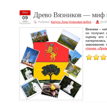
Древо Вязников — миф 
Июл
09
2010
Рубрика:
Казусы Zоны
,
Клановая война
—
|{0J
Вязники – не
он получил 
оценку его 
натерпелись
завоеванию 
чтение «Древ