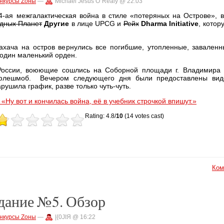
нкурсы Zоны
—
Michael Jesus O`Realy @ 22:03
 4-ая межгалактическая война в стиле «потеряных на Острове», 
дных Планет
Другие
в лице UPCG и
Рейх
Dharma Initiative
, котор
хача на остров вернулись все погибшие, утопленные, заваленн
один маленький орден.
России, воюющие сошлись на Соборной площади г. Владимира 
флешмоб. Вечером следующего дня были предоставлены вид
арушила график, разве только чуть-чуть.
«Ну вот и кончилась война, её в учебник строчкой впишут.»
Rating: 4.8/
10
(14 votes cast)
Ком
адание №5. Обзор
нкурсы Zоны
—
|{0JIЯ @ 16:22