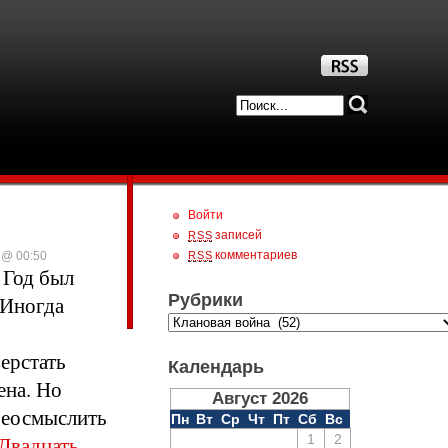
Войти
записей
RSS
комментариев
 @ 00:50
RSS
 Год был
Рубрики
 Иногда
ерстать
Календарь
ена.
Но
Август 2026
ереосмыслить
Пн
Вт
Ср
Чт
Пт
Сб
Вс
Двадцать
1
2