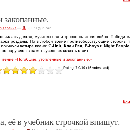
 закопанные.
ъявления
—
|{0JIЯ @ 21:42
ончилась долгая, мучительная и кровопролитная война. Победител
дарки розданы. Но в любой войне противоборствующие стороны т
с покинули четыре клана:
G-Unit
,
Клан Рея
,
B-boys
и
Night People
 но пару слов в память усопших сказать стоит.
чтение «Погибшие, утопленные и закопанные.»
Rating: 7.0/
10
(15 votes cast)
Ком
а, её в учебник строчкой впишут.