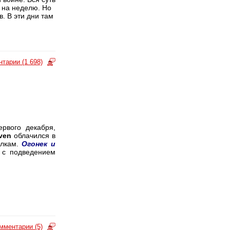
 на неделю. Но
. В эти дни там
тарии (1 698)
ервого декабря,
ven
облачился в
илкам.
Огонек и
 с подведением
мментарии (5)