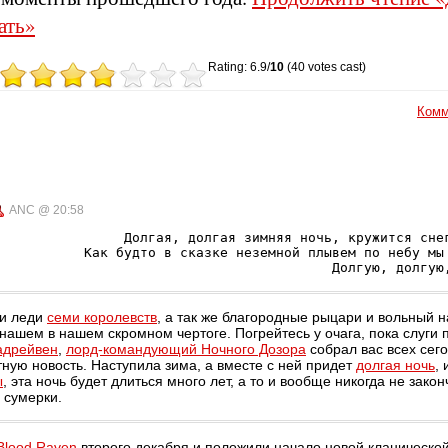
ать»
Rating: 6.9/
10
(40 votes cast)
Комм
ANC @ 20:58
Долгая, долгая зимняя ночь, кружится снег
Как будто в сказке неземной плывем по небу мы 
Долгую, долгую
и леди
семи королевств
, а так же благородные рыцари и вольный н
 нашем в нашем скромном чертоге. Погрейтесь у очага, пока слуги 
адрейвен
,
лорд-командующий Ночного Дозора
собрал вас всех сег
ную новость. Наступила зима, а вместе с ней придет
долгая ночь
, 
ы
, эта ночь будет длиться много лет, а то и вообще никогда не закон
 сумерки.
Blood Raven
второго декабря и положили начало новой кланической