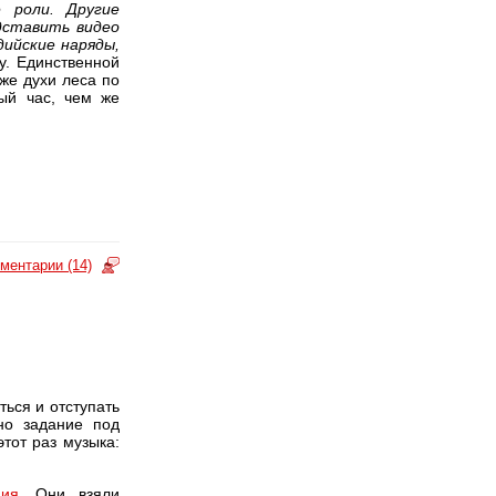
 роли. Другие
дставить видео
дийские наряды,
му. Единственной
же духи леса по
ый час, чем же
ментарии (14)
ься и отступать
но задание под
тот раз музыка:
ния
. Они взяли