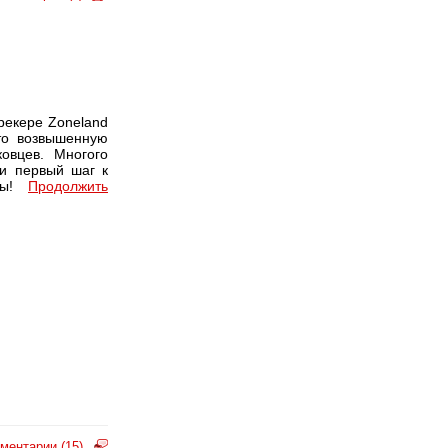
трекере Zoneland
то возвышенную
овцев. Многого
ли первый шаг к
вцы!
Продолжить
ментарии (15)