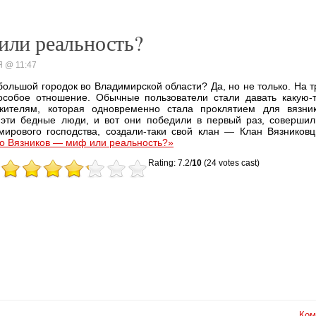
или реальность?
IЯ @ 11:47
большой городок во Владимирской области? Да, но не только. На 
особое отношение. Обычные пользователи стали давать какую-
жителям, которая одновременно стала проклятием для вязник
 эти бедные люди, и вот они победили в первый раз, соверши
мирового господства, создали-таки свой клан — Клан Вязнико
о Вязников — миф или реальность?»
Rating: 7.2/
10
(24 votes cast)
Ком