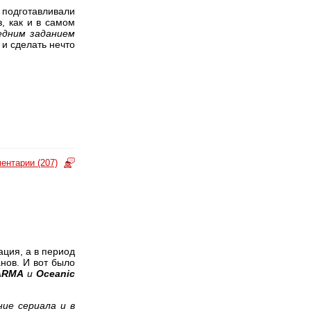
подготавливали
, как и в самом
едним заданием
 и сделать нечто
ентарии (207)
ция, а в период
нов. И вот было
ARMA
и
Oceanic
ние сериала и в