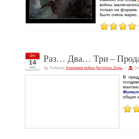
войны заключалось
только на форуме.
было очень жарк
Раз… Два… Три – Прод
Дек
14
2011
Рубрика:
Клановая война
,
Летопись Zоны
—
En
В пред
полдев
мантию
Фитил
общих и