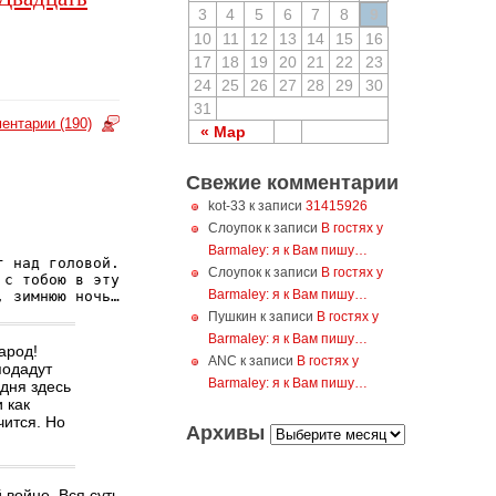
3
4
5
6
7
8
9
10
11
12
13
14
15
16
17
18
19
20
21
22
23
24
25
26
27
28
29
30
31
ентарии (190)
« Мар
Свежие комментарии
kot-33 к записи
31415926
Слоупок к записи
В гостях у
Barmaley: я к Вам пишу…
 над головой.

Слоупок к записи
В гостях у
с тобою в эту

Barmaley: я к Вам пишу…
, зимнюю ночь…
Пушкин к записи
В гостях у
Barmaley: я к Вам пишу…
арод!
ANC к записи
В гостях у
подадут
Barmaley: я к Вам пишу…
одня здесь
и как
чится. Но
Архивы
 войне. Вся суть