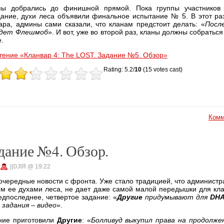
мы добрались до финишной прямой. Пока группы участников 
дание, духи леса объявили финальное испытание № 5. В этот раз
ара, админы сами сказали, что кланам предстоит делать: «
Посл
будет Флешмоб
». И вот, уже во второй раз, кланы должны собраться
.
тение «Кланвар 4: The LOST. Задание №5. Обзор»
Rating: 5.2/
10
(15 votes cast)
Комм
адание №4. Обзор.
|{0JIЯ @ 19:22
чередные новости с фронта. Уже стало традицией, что администра
м ее духами леса, не дает даже самой малой передышки для кла
дпоследнее, четвертое задание: «
Другие
придумывают для
DH
 задания – видео
».
ание приготовили
Другие
: «
Болливуд выкупил права на продолже