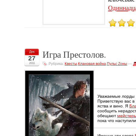
Одиннадц
Игра Престолов.
Дек
27
2011
Рубрика:
Квесты
,
Клановая война
,
Пульс Zоны
—
Уважаемые лорды 
Приветствую вас в
яства и вино. Я
Бл
сообщить нерадост
обещают
мейстер
пока что наступили
Именно эти слова